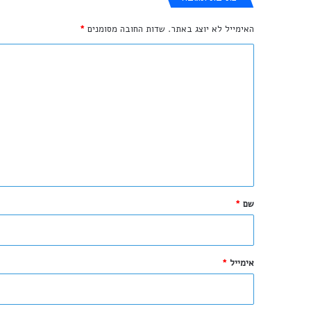
האימייל לא יוצג באתר.
שדות החובה מסומנים
*
ה
ת
ג
ו
ב
ה
ש
ל
שם
*
ך
*
אימייל
*