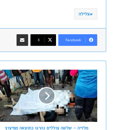
צלילה
שתף במייל
X
Facebook
מלזיה
-
שלשה
צוללים
נהרגו
כתוצאה
מפיצוץ
תת
מימי
מלזיה - שלשה צוללים נהרגו כתוצאה מפיצוץ