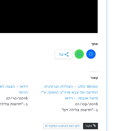
שתף
עוד
קשור
USS Illinois – הצוללת הגרעינית
וידאו – הצצה לאי
החדשה של צבא ארה"ב הושקה ע"י
הרוסי
מישל אובמה – וידאו
27/10/2016
01/09/2016
ב-"חדשות צלילה 
ב-"חדשות צלילה וים"
מקור
לקריאת הכתבה המקורית