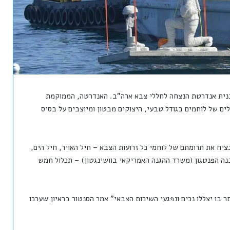
ושלם השלב הראשון בבנית אנדרטת הנצחה לחללי צבא ארה"ב. האנדרטה, הממוקמת
של כ – 10 מ' סמוך לחופי פלורידה, בנויה מ 24 פסלים של לוחמים בגודל טבעי, היצוקים מבטון ומיוצבים על בסיס
ציח את תרומתם של לוחמי כל זרועות הצבא – חיל האויר, חיל הים,
ה הפנטגון (משרד ההגנה האמריקאי בוושינגטון) – תכלול חמש
בו יצללו נכים ונפגעי השירות הצבאי" אמר הסנטור בראיון שערכו