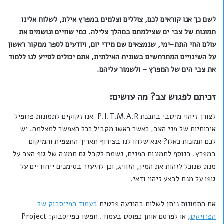
לשם כך אנו קוראים לכם, צוללים וצלמים במפרץ אילת, לשלוח אלינו
תמונות של צבי ים שצילמתם במהלך צלילה. כמי שחיים ונושמים את
עולם החי התת-ימי, שנמצאים שם מידי יום, ויודעים לספר ממקור ראשון
על השינויים המתרחשים בשונית האילתית, אתם יכולים לסייע לנו ללמוד
את צבי הים של המפרץ – ולשמור עליהם.
זכיתם לפגוש צב? מה עושים:
לצורך זיהוי מיטבי בתכנת P.I.T.M.A.R אנו זקוקים לתמונות פרופיל
איכותיות של פני הצב, כאשר ראשו מקביל ככל האפשר למצלמה. יש
לכם תמונות כאלו? אנא שלחו לנו בצירוף תאריך התצפית והמיקום
במפרץ. בנוסף לתמונות הפנים, נשמח לקבל גם תמונה של גוף הצב על
מנת שנוכל לזהות את המין, הזוויג, וכן להיעזר בסימנים ייחודיים על
גופו על מנת לבצע זיהוי ודאי.
את התמונות ניתן לשלוח בהודעה פרטית
בעמוד הפייסבוק של
הפרויקט
, או לפרסם אותן כפוסט בעמוד. חפשו בפייסבוק: Project