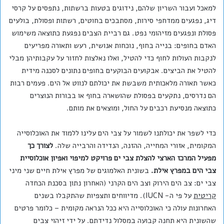
למאכל ועבור השריון שלהם, נידוגים בטעות ברשתות, נתפסים על קרסי
דיג, נפגעים ממדחפי סירות, מסתבכים בחוטים, רשתות ופסולת, בולעים
פסולת ונפגעים מזיהומי נפט. גם רביית הצבים נפגעת כתוצאה משימוש
האדם בחופים: בנייה בחוף, נוכחות אנושית, רעש ותאורה מפריעים
לנקבות העולות לחוף כדי להטיל, ואלו נאלצות לחזור על עקבותיהן מבלי
להטיל את הביצים. אבקועים הבוקעים בחופים נתונים לסכנה מידית
כאשר תאורה מלאכותית משבשת את יכולתם לנווט אל הים. פעמים רבות
הם נדרסים, נתקעים בפסולת שהושארה בחוף או בבורות הנוצרים
כתוצאה מנסיעת רכבים על החול, ומוצאים את מותם.
כדי לשפר את יכולתנו לשמור על צבי הים עלינו ללמוד את האוכלוסייה
המקומית, אזורי המחייה, ההזנה, הנדידה והרבייה שלה.
לצורך כך
מפעיל המרכז הארצי להצלת צבי ים פרויקט למיפוי ואפיון אוכלוסיית
צבי הים במפרץ אילת.
בשונית האלמוגים של מפרץ אילת חיים שני מיני
צבי ים: צב הים הירוק וצב הים הקרני (האחרון נתון בסכנת הכחדה
קריטית
על פי ה- IUCN). מדיווחים ותצפיות שהתקבלו בשנים
האחרונות עולה כי האוכלוסייה היא ככל הנראה מקומית – כלומר פרטים
שהשונית היא תחנה קבועה במסלול נדידתם. על ידי זיהוי צבים