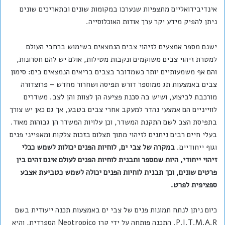
אינדיבידואליים מתצפיות שנערכו במקומות שונים ובתאריכים שונים
ניתן להפיק מידע יקר ערך אודות האוכלוסייה.
ישנם מספר אמצעים לזיהוי צבים הנמצאים בשימוש ברחבי העולם
למטרת זיהוי צבים משוקמים ונקבות מטילות, אולם יש להם חסרונות,
והם אף משמעותיים יותר כשמדובר בצבים בריאים הנמצאים בים: סימון
צבים באמצעות תג ממוספר דורש תפיסה ושחרור מחדש – פרוצדורה
מורכבת לביצוע, ושיש בה סכנת פציעה הן לצוות והן לצב. משדרים
לווייניים הם אמצעי נהדר למעקב אחרי צבים בטבע, אך גם כאן יש צורך
בתפיסת הצב לשם התקנת המשדר, וכן עלויות המשדר הן גבוהות מאוד.
בעלי חיים רבים ניתנים לזיהוי מתוך תצלום בזכות צלקות ומאפייני פנים
וגוף ייחודיים.
במקרה של צבי ים, לוחיות הפנים יכולות לשמש ככלי
זיהוי ייחודי, היות שמספר ותבנית לוחיות הפנים לעולם אינם זהים בין
פרטים שונים, וכך תבנית לוחיות הפנים יכולה לשמש כטביעת אצבע
ספציפית לפרט.
כיום ניתן לנתח תמונות פנים של צבי ים באמצעות תכנה ייעודית בשם
P.I.T.M.A.R. התכנה פותחה על ידי קרן Neotropico הספרדית, והיא