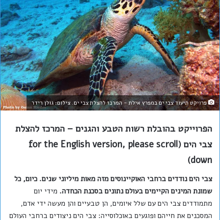
פרויקט תיעוד צבי ים במפרץ אילת - המרכז להצלת צבי ים. צילום: גולן רידר
הפרוייקט בהובלת רשות הטבע והגנים – המרכז להצלת
צבי הים (for the English version, please scroll
down)
צבי הים נודדים ברחבי האוקיינוסים מזה מאות מיליוני שנים. כיום, כל
שמונת המינים הקיימים בעולם נתונים בסכנת הכחדה.
מידי יום
מתמודדים צבי הים עם שלל איומים, הן טבעיים והן מעשה ידי אדם,
המסכנים את חייהם ופוגעים באוכלוסייה: צבי הים ניצודים ברחבי העולם