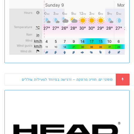
HEAD – בעלי המותג Mares רוכשת את Aqualung: מהפכה בשוק הציוד לצלילה?