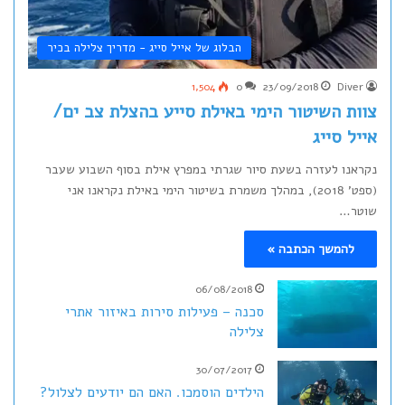
הבלוג של אייל סייג - מדריך צלילה בכיר
1,504
0
23/09/2018
Diver
צוות השיטור הימי באילת סייע בהצלת צב ים/
אייל סייג
נקראנו לעזרה בשעת סיור שגרתי במפרץ אילת בסוף השבוע שעבר
(ספט' 2018), במהלך משמרת בשיטור הימי באילת נקראנו אני
שוטר…
להמשך הכתבה »
06/08/2018
סכנה – פעילות סירות באיזור אתרי
צלילה
30/07/2017
הילדים הוסמכו. האם הם יודעים לצלול?