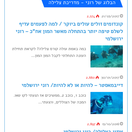
הבלוג של רוני - מדריכת צלילה
2,574
21/03/2017
קונדומים זולים עולים ביוקר / למה לפעמים עדיף
לשלם טיפה יותר בהתחלה מאשר המון אח"כ – רוני
ירושלמי
כמה באמת עולה קורס צלילה? לקראת תחילת
העונה התחלתי לקבל המון המון…
2,660
30/01/2017
דייבמאסטר – להיות או לא להיות/ רוני ירושלמי
כוכב 1, כוכב 2..ממשיכים אז הגעתי לקו טאו.
המכה של הצוללים, והגעתי…
2,897
15/10/2016
איזון בצלילה/ רוני ירושלמי