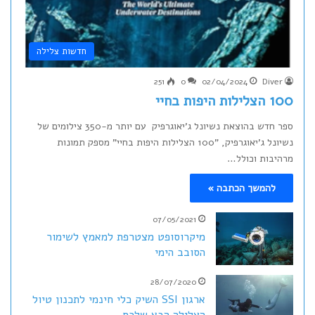
חדשות צלילה
251
0
02/04/2024
Diver
100 הצלילות היפות בחיי
ספר חדש בהוצאת נשיונל ג'יאוגרפיק עם יותר מ-350 צילומים של
נשיונל ג'יאוגרפיק, "100 הצלילות היפות בחיי" מספק תמונות
מרהיבות וכולל…
להמשך הכתבה »
07/05/2021
מיקרוסופט מצטרפת למאמץ לשימור
הסובב הימי
28/07/2020
ארגון SSI השיק כלי חינמי לתכנון טיול