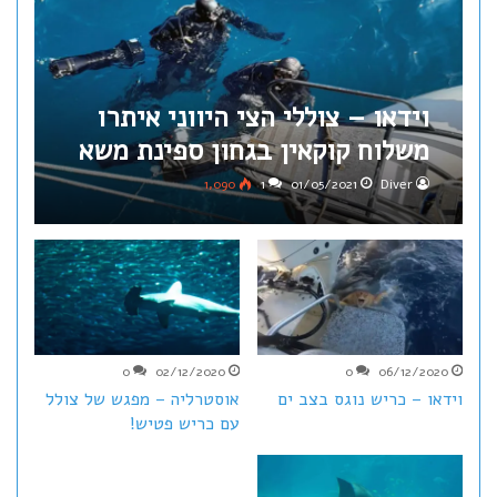
וידאו – צוללי הצי היווני איתרו
משלוח קוקאין בגחון ספינת משא
1,090
1
01/05/2021
Diver
0
02/12/2020
0
06/12/2020
וידאו – כריש נוגס בצב ים
אוסטרליה – מפגש של צולל
עם כריש פטיש!