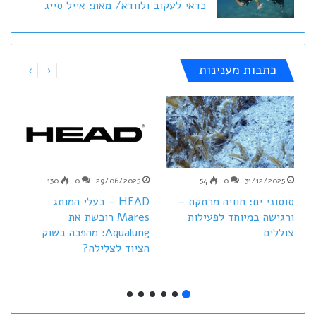
כדאי לעקוב ולוודא/ מאת: אייל סייג
כתבות מענינות
130
0
29/06/2025
54
0
31/12/2025
HEAD – בעלי המותג
סוסוני ים: חוויה מרתקת –
ש
Mares רוכשת את
ורגישה במיוחד לפעילות
I
Aqualung: מהפכה בשוק
צוללים
הציוד לצלילה?