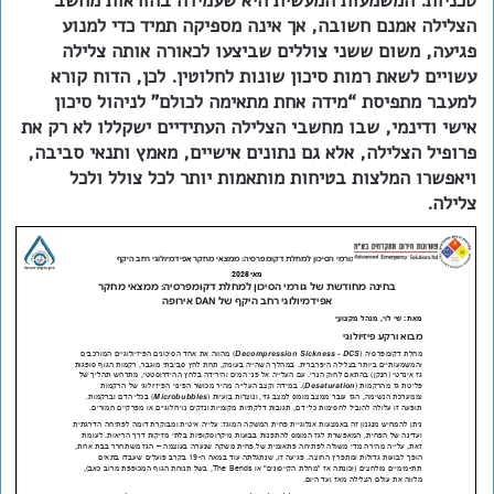
טכניות. המשמעות המעשית היא שעמידה בהוראות מחשב
הצלילה אמנם חשובה, אך אינה מספיקה תמיד כדי למנוע
פגיעה, משום ששני צוללים שביצעו לכאורה אותה צלילה
עשויים לשאת רמות סיכון שונות לחלוטין. לכן, הדוח קורא
למעבר מתפיסת “מידה אחת מתאימה לכולם” לניהול סיכון
אישי ודינמי, שבו מחשבי הצלילה העתידיים ישקללו לא רק את
פרופיל הצלילה, אלא גם נתונים אישיים, מאמץ ותנאי סביבה,
ויאפשרו המלצות בטיחות מותאמות יותר לכל צולל ולכל
צלילה.