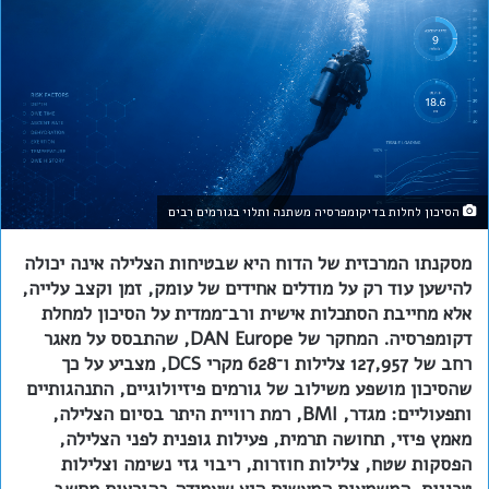
הסיכון לחלות בדיקומפרסיה משתנה ותלוי בגורמים רבים
מסקנתו המרכזית של הדוח היא שבטיחות הצלילה אינה יכולה
להישען עוד רק על מודלים אחידים של עומק, זמן וקצב עלייה,
אלא מחייבת הסתכלות אישית ורב־ממדית על הסיכון למחלת
דקומפרסיה. המחקר של DAN Europe, שהתבסס על מאגר
רחב של 127,957 צלילות ו־628 מקרי DCS, מצביע על כך
שהסיכון מושפע משילוב של גורמים פיזיולוגיים, התנהגותיים
ותפעוליים: מגדר, BMI, רמת רוויית היתר בסיום הצלילה,
מאמץ פיזי, תחושה תרמית, פעילות גופנית לפני הצלילה,
הפסקות שטח, צלילות חוזרות, ריבוי גזי נשימה וצלילות