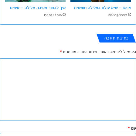
ה
וידאו – שיא עולם בצלילה חופשית
איך לבחור מסיכת צלילה – טיפים
ס
ו
13/02/2016
28/09/2021
ף
מ
פ
כתיבת תגובה
ת
י
האימייל לא יוצג באתר.
שדות החובה מסומנים
*
ע
ה
ת
ג
ו
ב
ה
ש
ל
שם
*
ך