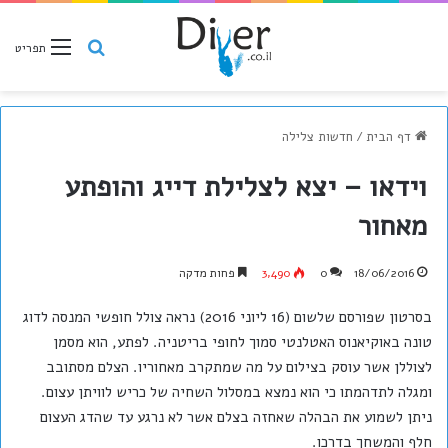
חיפוש
תפריט
דף הבית
/
חדשות צלילה
וידאו – יצא לצלילת דייג והופתע
מאחור
18/06/2016
0
3,490
פחות מדקה
בסרטון שפורסם שלשום (16 ליוני 2016) נראה צולל חופשי המנסה לדוג
טונה באוקיאנוס האטלנטי סמוך לחופי בריטניה. לפתע, הוא מסמן
לצוללן אשר עוסק בצילום על מה שמתקרב מאחוריו. הצלם מסתובב
ומגלה לתדהמתו כי הוא נמצא במסלול השחיה של כריש לוויתן עצום.
ניתן לשמוע את הבהלה שאחזה בצלם אשר לא נרגע עד שהדג העצום
חלף והמשחך בדרכו.