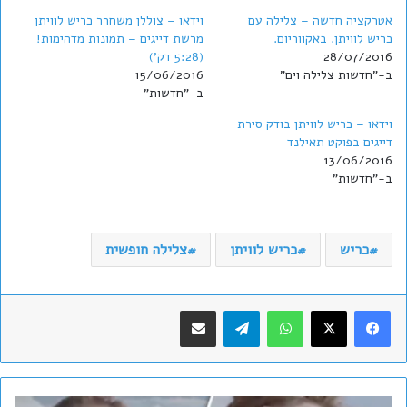
אטרקציה חדשה – צלילה עם
וידאו – צוללן משחרר כריש לוויתן
כריש לוויתן. באקווריום.
מרשת דייגים – תמונות מדהימות!
28/07/2016
(5:28 דק')
ב-"חדשות צלילה וים"
15/06/2016
ב-"חדשות"
וידאו – כריש לוויתן בודק סירת
דייגים בפוקט תאילנד
13/06/2016
ב-"חדשות"
כריש
כריש לוויתן
צלילה חופשית
WhatsApp
Telegram
שתף במייל
ו