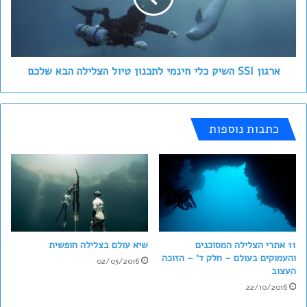
לתכנון
טיול
הצלילה
הבא
שלכם
ארגון SSI השיק כלי חינמי לתכנון טיול הצלילה הבא שלכם
כתבות נוספות
11 אתרי הצלילה המסוכנים
שיא עולם בצלילה חופשית
והעמוקים בעולם – חלק ד' – הזוכה
02/05/2016
העצוב
22/10/2016