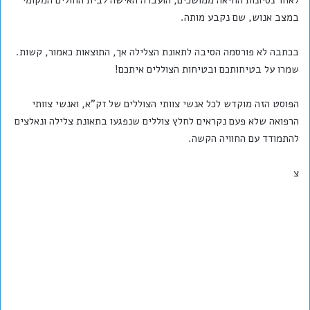
לאחר נסיונות החיאה ממושכים, הועברה האישה לבית החולים המקומי
במצב אנוש, שם נקבע מותה.
בכתבה לא פורסמה הסיבה לתאונת הצלילה אך, התוצאות כאמור, קשות.
שמרו על בטיחותכם ובטיחות הצוללים איתכם!
הפוסט הזה מוקדש לכל אנשי צוותי הצוללים של זק"א, ואנשי צוותי
הרפואה שלא פעם נקראים לחלץ צוללים שנפגעו בתאונת צלילה ונאלצים
להתמודד עם החוויה הקשה.
צ