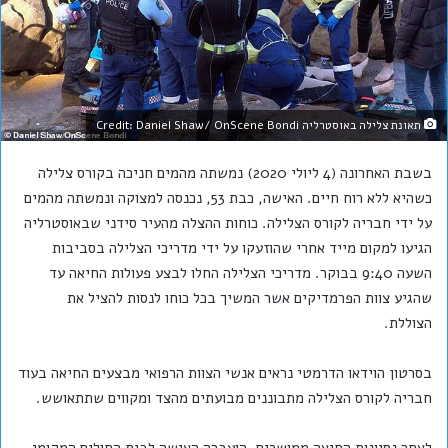
תאונת צלילה באוסטרליה Credit: Daniel Shaw/ OnScene Bondi
בשבת האחרונה (4 ליולי 2020) נמשתה מהמים חניכה בקורס צלילה
כשהיא ללא רוח חיים. האישה, כבת 53, נכנסה למצוקה ונמשתה מהמים
על ידי חבריה לקורס הצלילה. כוחות ההצלה מהעיר סידני שבאוסטרליה
הגיעו למקום מייד אחרי שהוזעקו על ידי מדריכי הצלילה בסביבות
השעה 9:40 בבוקר. מדריכי הצלילה החלו לבצע פעולות החיאה עד
שהגיע צוות הפרמדיקים אשר המשיך בכל כוחו לנסות להציל את
הצוללת.
בסרטון הוידאו הדרמטי נראים אנשי הצוות הרפואי מבצעים החיאה בעוד
חבריה לקורס הצלילה מתבוננים מבועתים מהצד ומקווים שתתאושש.