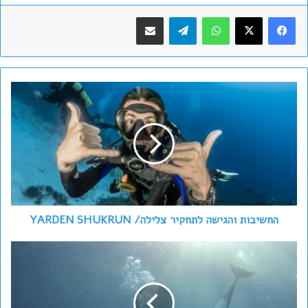
WhatsApp
Telegram
שתף במייל
החשיבות
והגישה
לתחקיר
צלילה/
YARDEN
SHUKRUN
החשיבות והגישה לתחקיר צלילה/ YARDEN SHUKRUN
ארגון
SSI
השיק
כלי
חינמי