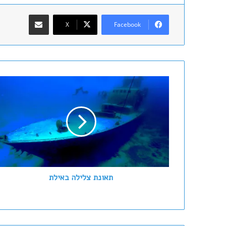
שתף במייל
X
Facebook
ת
א
ו
נ
ת
צ
ל
י
ל
ה
תאונת צלילה באילת
ב
א
י
ל