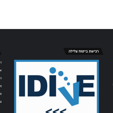
רכישת ביטוח צלילה
דף
או
הצ
מד
תק
צו