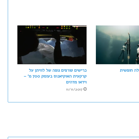
ה
ה
פ
ר
י
ט
ש
ב
ל
ע
ד
לה חופשית
כרישים טורפים גופה של לוויתן על
י
קרקעית האוקיאנוס בעומק 700 מ' –
ו
וידאו מדהים
א
11/11/2017
נ
י
ל
א
צ
ו
ל
ל