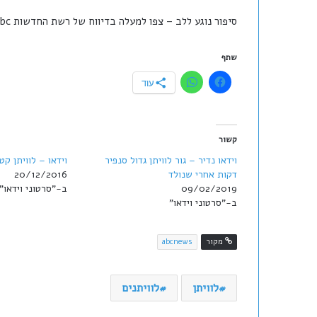
סיפור נוגע ללב – צפו למעלה בדיווח של רשת החדשות abc המסקרת את הארוע.
שתף
עוד
קשור
וידאו נדיר – גור לוויתן גדול סנפיר
וידאו – לוויתן קט
דקות אחרי שנולד
20/12/2016
09/02/2019
ב-"סרטוני וידאו"
ב-"סרטוני וידאו"
מקור
abcnews
לוויתן
לוויתנים