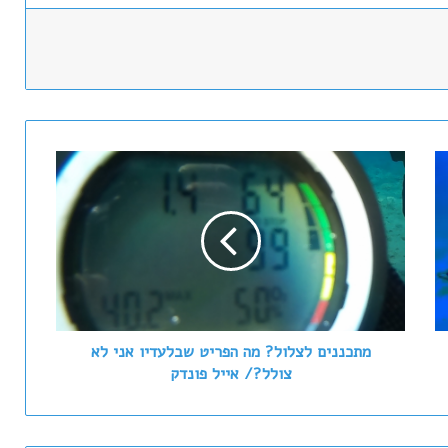
מ
ת
כ
נ
נ
י
ם
ל
צ
ל
מתכננים לצלול? מה הפריט שבלעדיו אני לא
ו
צולל?/ אייל פונדק
ל
?
מ