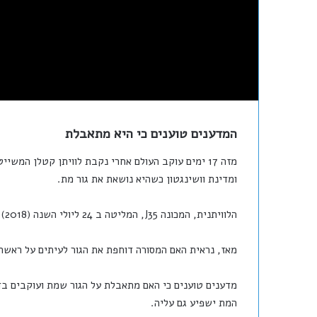
המדענים טוענים כי היא מתאבלת
מזה 17 ימים עוקב העולם אחרי נקבת לוויתן קטלן המ
ומדינת וושינגטון כשהיא נושאת את גור מת.
הלוויתנית, המכונה J35, המליטה ב 24 ליולי השנה (2018) אך כחצי שעה מרגע ההמלטה מת הגור הצעיר.
מאז, נראית האם המסורה דוחפת את הגור לעיתים על ראשה ול
מדענים טוענים כי האם מתאבלת על הגור שמת ועוקבים בד
המת ישפיע גם עליה.