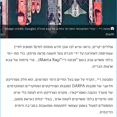
מנטה ריי - הכלי האוטונומי התת ימי החדש של צבא ארה"ב (Image credit: Google
Earth)
צוללים יקרים, נראה שיש לנו שכן חדש מתחת למים! תמונת לוויין
שפורסמה לאחרונה על ידי חברת גוגל חשפה מראה מרתק: כלי תת-ימי
בלתי מאויש ענק בשם "מנטה ריי"(Manta Ray), פרי פיתוח של צבא
ארצות הברית.
המנטה ריי, הקרוי על שם בעל החיים הימי המרשים, הוא חלק מפרויקט
חדשני של סוכנות DARPA (סוכנות הפרויקטים המחקריים המתקדמים
של משרד ההגנה האמריקאי). מטרת הפרויקט היא לפתח כלי שיט
תת-מימיים בלתי מאוישים לטווח ארוך, בעלי יכולת נשיאת מטען,
המסוגלים לפעול באופן עצמאי לתקופות ממושכות בסביבה הימית
הדינמית.