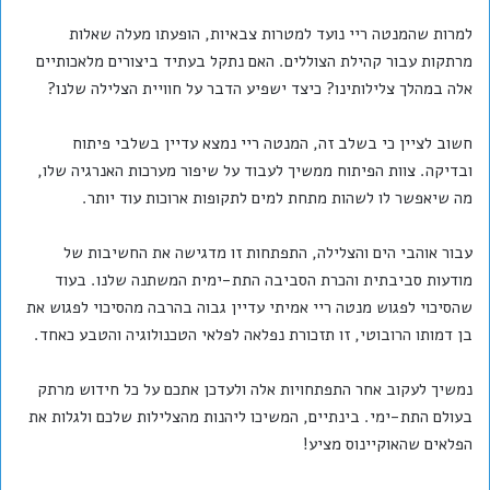
למרות שהמנטה ריי נועד למטרות צבאיות, הופעתו מעלה שאלות
מרתקות עבור קהילת הצוללים. האם נתקל בעתיד ביצורים מלאכותיים
אלה במהלך צלילותינו? כיצד ישפיע הדבר על חוויית הצלילה שלנו?
חשוב לציין כי בשלב זה, המנטה ריי נמצא עדיין בשלבי פיתוח
ובדיקה. צוות הפיתוח ממשיך לעבוד על שיפור מערכות האנרגיה שלו,
מה שיאפשר לו לשהות מתחת למים לתקופות ארוכות עוד יותר.
עבור אוהבי הים והצלילה, התפתחות זו מדגישה את החשיבות של
מודעות סביבתית והכרת הסביבה התת-ימית המשתנה שלנו. בעוד
שהסיכוי לפגוש מנטה ריי אמיתי עדיין גבוה בהרבה מהסיכוי לפגוש את
בן דמותו הרובוטי, זו תזכורת נפלאה לפלאי הטכנולוגיה והטבע כאחד.
נמשיך לעקוב אחר התפתחויות אלה ולעדכן אתכם על כל חידוש מרתק
בעולם התת-ימי. בינתיים, המשיכו ליהנות מהצלילות שלכם ולגלות את
הפלאים שהאוקיינוס מציע!