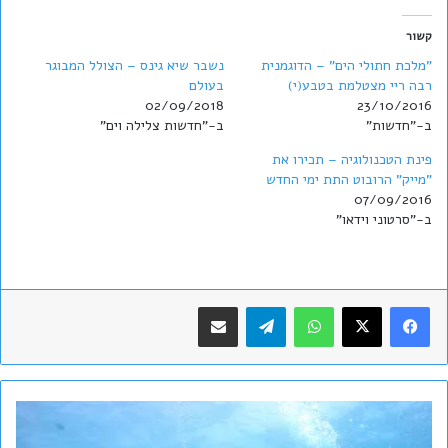
קשור
"מלכת חתולי הים" – הדוגמנית
נשבר שיא גינס – הצולל המבוגר
רבה ריי מצטלמת בטבע(י)
בעולם
02/09/2018
23/10/2016
ב-"חדשות"
ב-"חדשות צלילה וים"
פינת הטכנולוגיה – תכירו את
"מייק" הרובוט התת ימי החדש
07/09/2016
ב-"סרטוני וידאו"
WhatsApp
Telegram
שתף במייל
משרד
החינוך