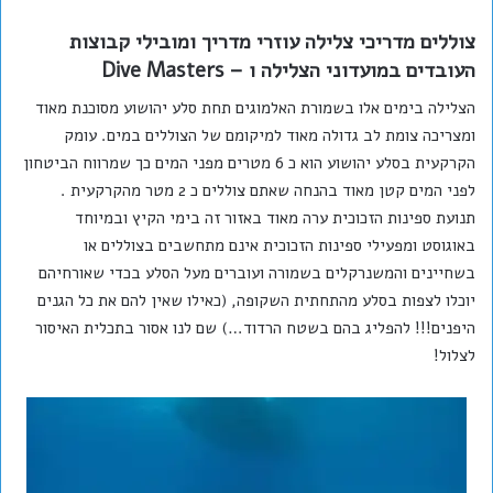
צוללים מדריכי צלילה עוזרי מדריך ומובילי קבוצות
העובדים במועדוני הצלילה ו –
Dive Masters
הצלילה בימים אלו בשמורת האלמוגים תחת סלע יהושוע מסוכנת מאוד
ומצריכה צומת לב גדולה מאוד למיקומם של הצוללים במים. עומק
הקרקעית בסלע יהושוע הוא כ 6 מטרים מפני המים כך שמרווח הביטחון
לפני המים קטן מאוד בהנחה שאתם צוללים כ 2 מטר מהקרקעית .
תנועת ספינות הזכוכית ערה מאוד באזור זה בימי הקיץ ובמיוחד
באוגוסט ומפעילי ספינות הזכוכית אינם מתחשבים בצוללים או
בשחיינים והמשנרקלים בשמורה ועוברים מעל הסלע בכדי שאורחיהם
יוכלו לצפות בסלע מהתחתית השקופה, (כאילו שאין להם את כל הגנים
היפנים!!! להפליג בהם בשטח הרדוד…) שם לנו אסור בתכלית האיסור
לצלול!