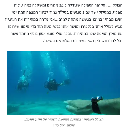
הצולל …. סקיפר הספינה שגודלה כ 24 מטרים ומשקלה כמה טונות
מפליג במסלול ישר עם 2 מנועים בסל"ד נמוך לכיוון המצפה התת ימי
ואינו מבחין כמובן בנעשה מתחת למים…אני מזהה במהירות את העיניין
מגיע לצולל אוחז בסנפירו ומושך אותו כלפי מטה תוך כדי סימון שירוקן
את מאזן הציפה שלו במהירות..ובכך אולי מונע אסון נוסף מיותר אשר
יכל להתרחש בין רגע בשמורת האלמוגים באילת.
הצולל השמאלי בתמונה מתקשה לשמור על איזון ועומק.
צילום: איל סייג