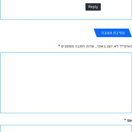
Reply
כתיבת תגובה
האימייל לא יוצג באתר.
שדות החובה מסומנים
*
ה
ת
ג
ו
ב
ה
ש
ל
שם
*
ך