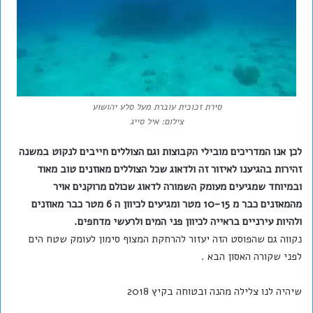
סירת זכוכית עוברת מעל סלע יהושוע
צילום: איל סייג
לכן אנו המדריכים מובילי הקבוצות וגם הצוללים חייבים לנקוט במשנה
זהירות בהגיענו לאיזור זה ולדאוג שכל הצוללים מאוזנים טוב מאוד
ובמיוחד שמגיעים מעומק השמורה לדאוג שכולם מרוקנים אויר
מהמאזנים כבר מ 10-15 מטר ומגיעים לכיוון ה 6 מטר כבר מאוזנים
ולהיות עירניים בראייה לכיוון פני המים ולרעשי מדחפים.
נקווה גם שהפוסט הזה יעזור להרחקת המצוף סימון לעומק שטח הים
לפני שקורה האסון הבא .
שיהיה לנו צלילה מהנה ובטוחה בקיץ 2018