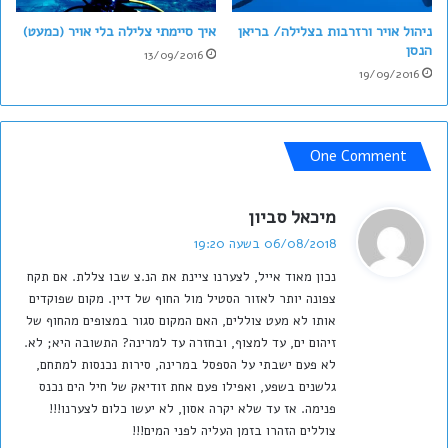
ניהול אויר ורזרבות בצלילה/ בריאן
איך סיימתי צלילה בלי אויר (כמעט)
הנסן
13/09/2016
19/09/2016
One Comment
ה
מיכאל סביון
ג
06/08/2018 בשעה 19:20
י
נכון מאוד אייל, לצערנו ציינת את הנ.צ שבו צללת. אם תקח
ב
צפונה יותר לאזור הסטיל מול החוף של דיין. מקום שפוקדים
:
אותו לא מעט צוללים, האם המקום סגור במצופים מהחוף של
זיהום ים, עד למצוף, ובחזרה עד למרינה? התשובה היא; לא.
לא פעם ישבתי על הספסל במרינה, סירות נכנסות למתחם,
גלשנים בשפע, ואפילו פעם אחת זודיאק של חיל הים נכנס
פנימה. אז עד שלא יקרה אסון, לא יעשו כלום לצערנו!!!
צוללים הזהרו בזמן העליה לפני המים!!!