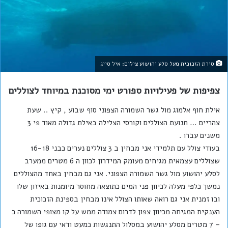
סירת הזכוכית מעל סלע יהושוע צילום: איל סייג
צפיפות של פעילויות ספורט ימי מסוכנת במיוחד לצוללים
אילת חוף אלמוג מול גשר השמורה הצפוני סוף שבוע , קיץ .. שעת
צהריים … תנועת הצוללים וקורסי הצלילה באילת גדולה מאוד פי 3
משנים עברו .
בעודי צולל עם תלמידי אני מבחין ב 3 צוללים נערים כבני 16-18
שצוללים עצמאית מגיחים מעומק המידרון לכוון ה 6 מטרים ממערב
לסלע יהושוע מול גשר השמורה הצפוני. אני גם מבחין באחד מהצוללים
נמשך כלפי מעלה לכיוון פני המים כתוצאה מחוסר מיומנות באיזון שלו
ובו זמנית אני גם רואה שאותו הצולל אינו מבחין בספינת הזכוכית
הענקית המגיחה מכיוון צפון לדרום צמוד
ה ממש על קו מצופי השמורה כ
– 7 מטרים מסלע יהושוע במסלול התנגשות כמעט ודאי עם גופו של