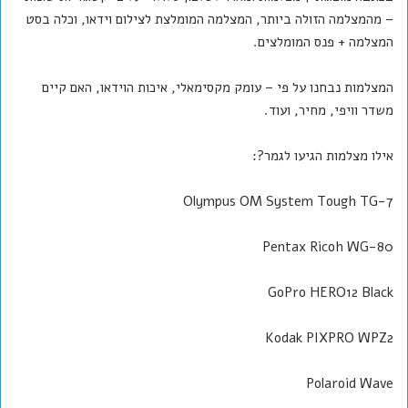
– מהמצלמה הזולה ביותר, המצלמה המומלצת לצילום וידאו, וכלה בסט
המצלמה + פנס המומלצים.
המצלמות נבחנו על פי – עומק מקסימאלי, איכות הוידאו, האם קיים
משדר וויפי, מחיר, ועוד.
אילו מצלמות הגיעו לגמר?:
Olympus OM System Tough TG-7
Pentax Ricoh WG-80
GoPro HERO12 Black
Kodak PIXPRO WPZ2
Polaroid Wave