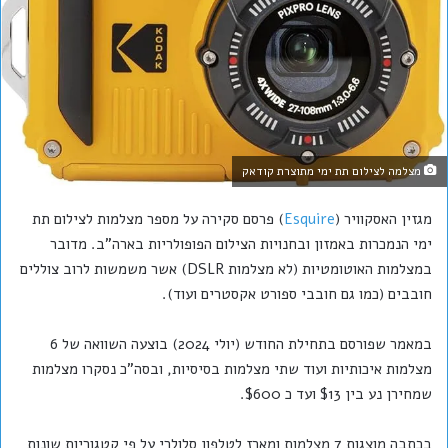
מצלמה לצילום תת ימי מתוצרת קודאק
מגזין האסקוויר (
Esquire
) פרסם סקירה על מספר מצלמות לצילום תת
ימי הנמכרות באמזון ובחנויות הצילום הפופולריות בארה"ב. מדובר
במצלמות האוטומטיות (לא מצלמות DSLR) אשר משמשות לרוב צוללים
חובבים (כמו גם חובבי ספורט אקסטרים ועוד).
במאמר שפורסם בתחילת החודש (יולי 2024) בוצעה השוואה של 6
מצלמות איכותיות ועוד שתי מצלמות בסיסיות, ובסה"כ נסקרו מצלמות
שמחירן נע בין $13 ועד כ $600.
בכתבה מוצגות 7 מצלמות ומארז לטלפון סלולרי על פי קטגוריות שונות