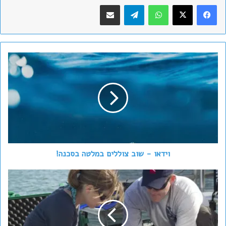
WhatsApp
Telegram
שתף במייל
וידאו
-
שוב
צוללים
במלטה
בסכנה!
וידאו - שוב צוללים במלטה בסכנה!
רשימת
רופאי
הצלילה
בישראל