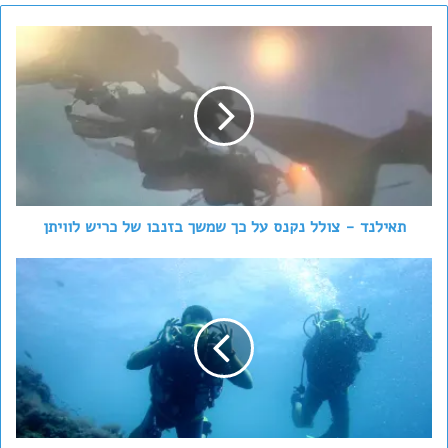
תאילנד
-
צולל
נקנס
על
כך
שמשך
בזנבו
של
כריש
תאילנד - צולל נקנס על כך שמשך בזנבו של כריש לוויתן
לוויתן
משרד
החינוך
התרבות
והספורט
פרסם
'קול
קורא'
לביצוע
פעילות