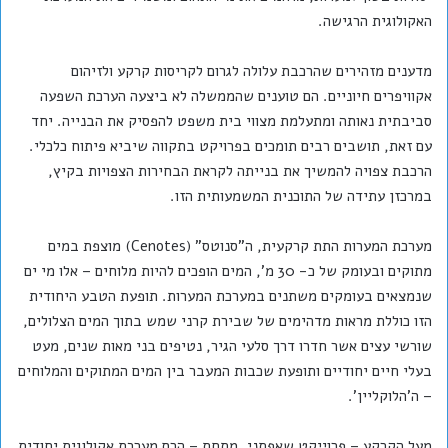
האקולוגית הרגישה.
מדענים מזהירים שהרכבת עלולה לגרום לקריסות קרקע ולזיהום
אקוויפרים חיוניים. הם טוענים שהממשלה לא ביצעה הערכת השפעה
סביבתית נאותה ומתעלמת מצווי בית משפט להפסיק את הבנייה. יחד
עם זאת, תושבים רבים תומכים בפרויקט בתקווה שיביא פיתוח כלכלי.
הרכבת צפויה להמשיך את בנייתה לקראת הבחירות הצפויות בקיץ,
במרכזן עתידה של התוכנית המשמעותית הזו.
מערכת המערות התת קרקעית, ה"סנוטס" (Cenotes) מוצפת במים
מתוקים ובעומק של כ- 30 מ', המים הופכים להיות מלוחים – אלו מי ים
שנמצאים בעומקים משתנים במערכת המערות. תופעת הטבע היחודית
הזו כוללת מראות מדהימים של שבירת קרני שמש בתוך המים הצלולים,
שורשי עצים אשר חדרו דרך סלעי הגיר, נטיפים בני מאות שנים, מעט
בעלי חיים יחודיים ותופעת שכבות המעבר בין המים המתוקים והמלוחים
– ה'הלוקליין'.
מעל הקרקע – פרוייקט שאפתני, מתחת – הרס מערכת אקולוגית יחודית