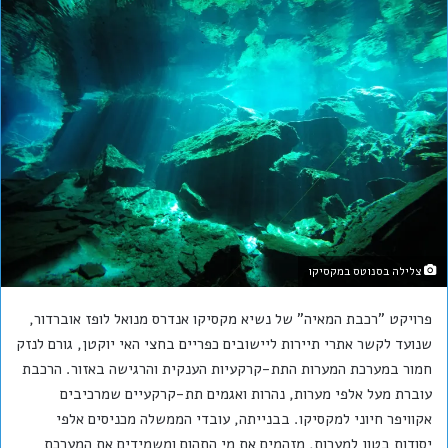
צלילה בסנוטס במקסיקו
פרויקט "רכבת המאיה" של נשיא מקסיקו אנדרס מנואל לופז אוברדור,
שנועד לקשר אתרי תיירות ליישובים כפריים בחצי האי יוקטן, גורם לנזק
חמור במערכת המערות התת-קרקעיות הענקית והרגישה באזור. הרכבת
עוברת מעל אלפי מערות, נהרות ואגמים תת-קרקעיים שמרכיבים
אקוויפר חיוני למקסיקו. בבנייתה, עובדי הממשלה מכניסים אלפי
יסודות בטון למערות, מזהמים את מי התהום ומשמידים את המערכת