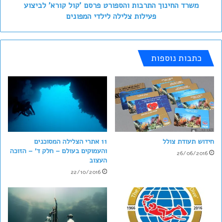
צלילה
משרד החינוך התרבות והספורט פרסם 'קול קורא' לביצוע
לילדי
פעילות צלילה לילדי המפונים
המפונים
כתבות נוספות
חידוש תעודת צולל
11 אתרי הצלילה המסוכנים
והעמוקים בעולם – חלק ד' – הזוכה
26/06/2016
העצוב
22/10/2016