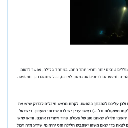
וללים טובים יותר ותראו יותר חיות. במיוחד בלילה, אפשר לראות
המים תמצאו גם דניונים אם נפטון לצדכם, ככל שתמהרו כך תפספסו.
ם ולכן עליכם להתכונן בהתאם. לקחת מראש מיכלים לבדוק שיש את
 לקחו משקולות וכו'…) כאשר עדין יש לכם שירותי מועדון. בישראל
 יחשבו חלילה שאתם סוג של פעולת טרור ויטרידו אתכם. וודאו שיש
ם לצאת כדי שאם משהו ישתבש חלילה וחס יהיה מי שידע מזה ויכול