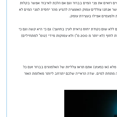
ם רואים את פני המים בברור וגם אם הלכת לאיבוד אפשר בקלות
שר אנחנו צוללים עמוק האופציה להגיע מהר יחסית לפני המים לא
ולפעמים אפילו בעצירת עומק.
 ללא שום נקודת יחוס נראית לעין בחושך) גם כי היא קשה וגם כי
היא פחות נעימה. אז נסו שצלילות הלילה יהיו יחסית קרובות לחוף (לא יותר מ 200 מ') ולא עמוקות מידי (12מ' למתחילים)
מלא (או כמעט) אתם תראו צלליות של האלמוגים בברור ועם כל
גה מתחת למים. שדה הראייה שלכם יתרחב ליותר מאלומת האור