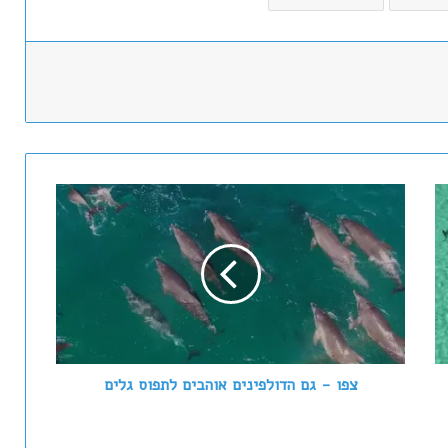
צ
פ
ו
-
ג
ם
ה
ד
ו
ל
צפו - גם הדולפינים אוהבים לתפוס גלים
פ
י
נ