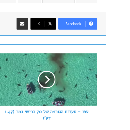
שתף במייל
X
Facebook
צ
פ
ו
-
ס
ע
ו
ד
ת
ה
צפו - סעודת הגורמה של 70 כרישי נמר (1.47
ג
דק')
ו
ר