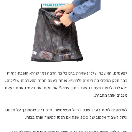
לפעמים, האשפה שלנו נשארת בים כל כך הרבה זמן שהיא הופכת להיות
כבר חלק מהסביבה הימית ולהוציא אותה בעצם תהיה התערבות שלילית.
יצא לכם לראות פעם דג שגר בתוך צמיג? אם תקחו את הצמיג אתם בעצם
מפנים אותו מהבית.
לאלמוגים לוקח בערך שנה לגדול סנטימטר, חוט דייג שמסובך על אלמוג
עלול לשבור אלמוג של 200 שנה אם תנסו למשוך אותו בכוח.
אפשר להשתמש בסכיני איזי קאט אשר קיימים בחנויות הצלילה כדי