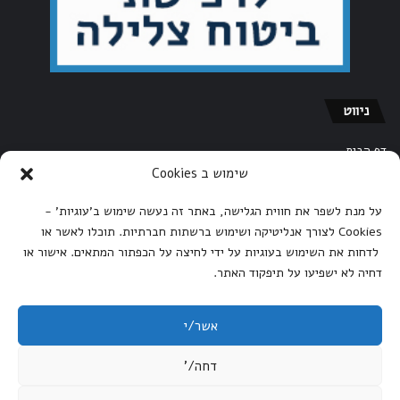
ניווט
דף הבית
שימוש ב Cookies
אודות אתר הצלילה של ישראל
הצהרת נגישות
על מנת לשפר את חווית הגלישה, באתר זה נעשה שימוש ב'עוגיות' -
Cookies לצורך אנליטיקה ושימוש ברשתות חברתיות. תוכלו לאשר או
מדיניות הפרטיות
לדחות את השימוש בעוגיות על ידי לחיצה על הכפתור המתאים. אישור או
תקנון האתר – אתר הצלילה של ישראל
דחיה לא ישפיעו על תיפקוד האתר.
צור קשר
אשר/י
©אתר הצלילה של ישראל, כל הזכויות שמורות ,Copyright 2026
דחה/'