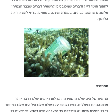
לחתוך חוטי דייג ודברים שמסובכים ולהשאיר דברים שכבר הצמיחו
אלומגים או הפכו לבתים. במקרה ואינכם בטוחים, עדיף להשאיר את
הלכלוך.
תמחזרו:
הניקיון של הים שלנו מושפע מהתנהלות היומית שלנו הרבה יותר
מהתנהגותנו כצוללים. בואו נשמור על העולם שלנו ועל הים שלנו במיוחד
כי כל חתיכת פלסטיק שנזרקת על הרצפה עלולה להגיע לקרקעית כל