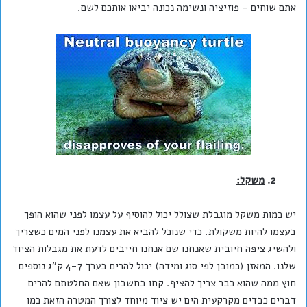
אתם שוחים – פוזיציה ונשימה נכונה יביאו אותכם לשם.
2.
מ
שקל:
יש כמות משקל מוגבלת שצולל יכול להוסיף על עצמו לפני שהוא הופך
בעצמו להיות משקולת. כדי שנוכל להביא את עצמנו לפני המים כשצריך
ולהשיג ציפה חיובית שאנחנו שם אנחנו חייבים לדעת את מגבלות הציוד
שלנו. המאזן (כמובן לפי סוג ומידה) יכול להרים בערך 4-7 ק"ג נוספים
חוץ ממה שהוא כבר צריך להציף. קחו בחשבון שאם החלטתם להרים
דברים כבדים מקרקעית הים יש ציוד מיוחד לצורך המטרה הזאת כמו