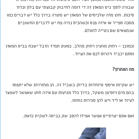
שבורה לתוך כיס המאזן זה די דומה לחיבוק קבוצתי עם בלון וכדור
סיכות. חוץ מזה שלכיסים של המאזן יש מטרה בדרך כלל יש דברים כמו
מסכה ספייר או איזה פנס וכשהכיס נהיה פח יש לדברים החשובים
שנמצאים שם נטייה להעלם.
וכמובן – רחוק מהעין רחוק מהלב. כמעט תמיד הזבל ישכח בכיס המאזן
וסתם יכביד ויהרוס לכם את הציוד.
מה הפתרון?
יש שקיות איסוף מיוחדות בדיוק בשביל זה. הן מחוררות שלא יתפסו
בהם מים ויוסיפן משקל, בדרך כלל מגיעות עם איזה חוט שאפשר לשפצר
לציוד או ליד ויש להן סגירות נוחות.
ואם אתם יצרתיים אפשר אפילו להסב שק כביסה לשקית כזאת.