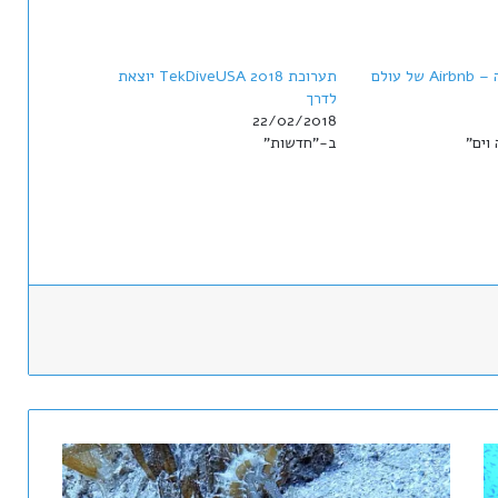
אפליקצה חדשה ה – Airbnb של עולם
תערוכת TekDiveUSA 2018 יוצאת
לדרך
22/02/2018
וים"
ב-"חדשות"
סוסוני
ים: