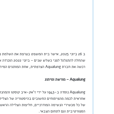
רכשה את חברת Aqualung הצרפתית, אחת המותגים המיתולוגיים בענף. הרכישה עוררה ומעוררת הדים רבים בעולם הצלילה.
Aqualung – מורשת ומיתוג
Aqualung נוסדה ב-1943 על ידי ז'אק-אי
של כל מכשירי הנשימה המודרניים, חליפות הצלילה הראשו
הספורטיבית וגם לתחום הצבאי.