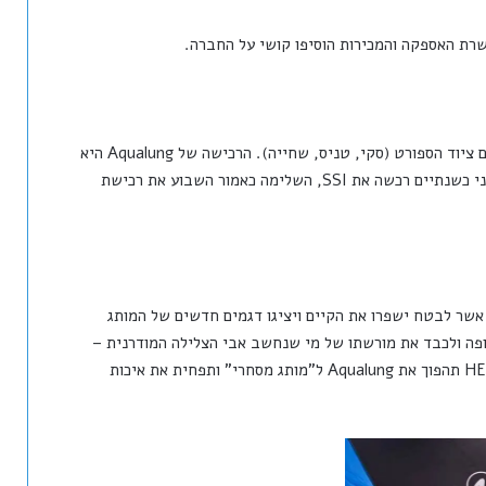
שרת האספקה והמכירות הוסיפו קושי על החברה.
HEAD, חברה אוסטרית-אמריקאית, ידועה כמובילה בעולם ציוד הספורט (סקי, טניס, שחייה). הרכישה של Aqualung היא
חלק מאסטרטגיה ברורה של מיזוגים ורכישות – אחרי שלפני כשנתיים רכשה את SSI, השלימה כאמור השבוע את רכישת
 אשר לבטח ישפרו את הקיים ויציגו דגמים חדשים של המותג
HE לשמור על ייצור באירופה ולכבד את מורשתו של מי שנחשב אבי הצלילה המודרנית –
ז'אק קוסטו. יחד עם זאת, חלק מהצוללים חוששים ש-HEAD תהפוך את Aqualung ל"מותג מסחרי" ותפחית את איכות