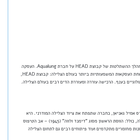
ב 26 ביוני 2025, אישר בית המשפט בצרפת את השלמת מהלך ההשתלטות של קבוצת HEAD על חברת Aqualung. העסקה
שהחלה להתגלגל לפני כשלש שנים – ביוני 2022 הוכרזה אחת העסקאות המשמעותיות ביותר בעולם הצלילה: קבוצת HEAD,
ב קוסטו והמהנדס אמיל גאניאן, כחברה שתפתח את ציוד הצלילה המודרני. היא
אחראית לכמה מהפיתוחים החשובים בהיסטוריה של הצלילה, כולל: הווסת הראשון מסוג "דימנד ולווה" (1945) – אב הטיפוס
נות מחומרים מתקדמים ועוד פיתוחים רבים גם לתחום הצלילה