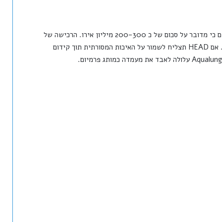
שווי העסקה לא פורסם אך גורמים המצויים בפרטים מעריכים כי מדובר על סכום של כ 200-300 מיליון אירו. הרכישה של
Aqualung על ידי HEAD היא צומת דרכים קריטית למותג. אם HEAD תצליח לשמור על האיכות המסורתית תוך קידום