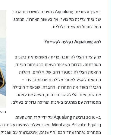
במשך עשורים, Aqualung נחשבה לסטנדרט הזהב
של ציוד צלילה מקצועי. אך בעשור האחרון, המותג
החל לסבול מקשיים כלכלים.
למה Aqualung נקלעה לקשיים?
שוק ציוד הצלילה חובה פריחה משמעותית בשנים
האחרונות. בזכות השיפור העצום בבטיחות הציוד,
התאמת הצלילה למנעד רחב של גילאים, הקלות
היחסית להגיע לאתרי צלילה מפורסמים ועוד –
הגבירו מאוד את התחרות. החברה, שכאמור הובילה
את שוק ציוד הלילה שנים רבות, מצאה את עצמה
מתמודדת עם מותגים באיכות ופריסה גדולים בעולם.
eau
ב-2016 נרכשה Aqualung על ידי קרן ההשקעות
Montagu Private Equity, אשר פעלה 
מתחרים פיתחו ציוד חכם (חיישנים, אינטגרציה עם אפליקציות ועוד), qualung