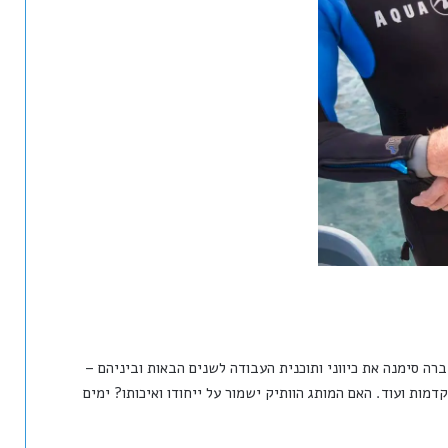
החלה בשורת צעדים לשיקום Aqualung – החברה סימנה את כיווני ותוכנית העבודה לשנים הבאות וביניהם –
מות ועוד. האם המותג הוותיק ישמור על ייחודו ואיכותו? ימים