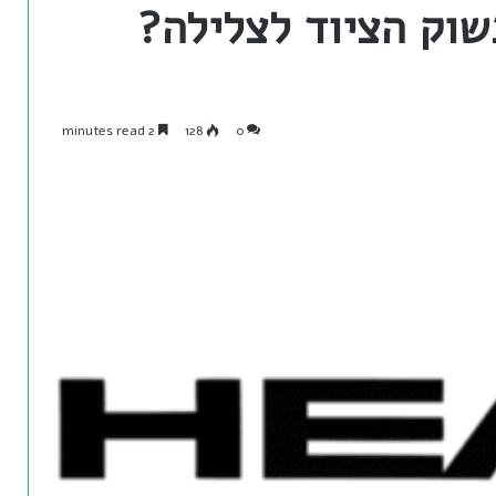
2 minutes read
128
0