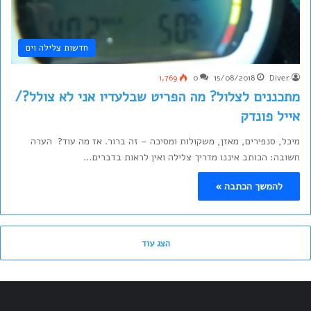
חדשות צלילה וים
1,769
0
15/08/2018
Diver
מתכננים לצלול? מה הפריט שבלעדיו אני לא צולל?/
אייל פונדק
מיכל, סנפירים, מאזן, משקולות ומסיכה – זה ברור. אז מה עוד? הערה
חשובה: הכותב איננו מדריך צלילה ואין לראות בדברים…
להמשך הכתבה »
הצג עוד