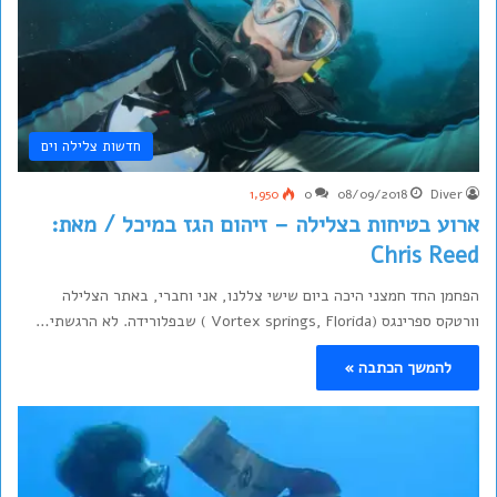
חדשות צלילה וים
1,950
0
08/09/2018
Diver
ארוע בטיחות בצלילה – זיהום הגז במיכל / מאת:
Chris Reed
הפחמן החד חמצני היכה ביום שישי צללנו, אני וחברי, באתר הצלילה
וורטקס ספרינגס (Vortex springs, Florida ) שבפלורידה. לא הרגשתי…
להמשך הכתבה »