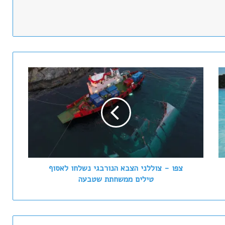
צ
פ
ו
-
צ
ו
ל
ל
נ
י
צפו - צוללני הצבא הנורבגי נשלחו לאסוף
ה
טילים ממשחתת שטבעה
צ
ב
א
ה