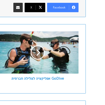
שתף במייל
X
Facebook
G
o
D
i
v
e
א
פ
ל
י
GoDive אפליקציה לצלילה חברתית
ק
צ
י
ה
ל