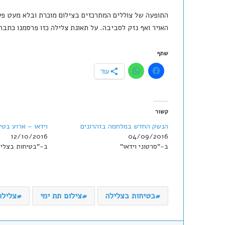
התופעה של צוללים המתרכזים בצילום מוכרת ובלא מעט פ
האויר ואף נזק לסביבה. על תאונת צלילה כזו פרסמנו כתב
שתף
עוד
קשור
הנשק החדש במלחמה בזהרונים
וידאו – ארוע בט
12/10/2016
04/09/2016
ב-"סרטוני וידאו"
ב-"בטיחות בצליל
בטיחות בצלילה
צילום תת ימי
צלילה