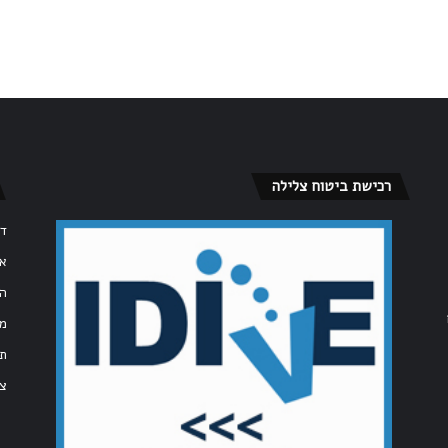
רכישת ביטוח צלילה
דף
או
הצ
מד
תק
צו