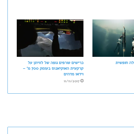
נ
ו
ר
ב
ג
י
נ
ש
ל
ח
לה חופשית
כרישים טורפים גופה של לוויתן על
ו
קרקעית האוקיאנוס בעומק 700 מ' –
ל
וידאו מדהים
א
11/11/2017
ס
ו
ף
ט
י
ל
י
ם