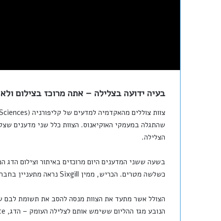
בעיה ידועה בצלילה – אתה מרוכז בצילום ולא
שהתגלה במעמקי האוקיאנוס. הצוות כלל שני מדענים שצללו
הצלילה.
בשעה ששני המדענים היום מרוכזים באיתור וצילום הדג המ
כשלשה מטרים. הכריש, ממין Sixgill נראה מתעניין בחברי הצוות, מציץ מלמעלה על הנעשה וממשיך לדרכו.
הצולל אשר מתעד את הצוות מנסה להסב את תשומת לבם של
הנובע מגז ההליום ששימש אותם לצלילה העומק – הדג, Tosanoides aphrodite שמו, התגלה בעומק של כ – 135מ'!